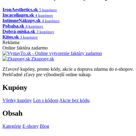
IronAesthetics.sk
5 kupónov
Incacollagen.sk
4 kupónov
IntímneNákupy.sk
4 kupónov
Pobalsa.sk
4 kupónov
Dobrá-miska.sk
3 kupónov
Kitos.sk
3 kupónov
Reklama
Online faktúra zadarmo
Zkupony.sk
Zľavové kupóny, promo kódy, akcie a doprava zdarma do e-shopov.
Prehľadné zľavy pre výhodnejší online nákup.
Kupóny
Všetky kupóny
Len s kódom
Akcie bez kódu
Obsah
Kategórie
E-shopy
Blog