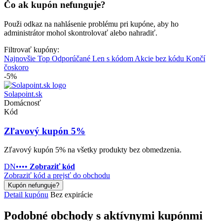
Čo ak kupón nefunguje?
Použi odkaz na nahlásenie problému pri kupóne, aby ho
administrátor mohol skontrolovať alebo nahradiť.
Filtrovať kupóny:
Najnovšie
Top
Odporúčané
Len s kódom
Akcie bez kódu
Končí
čoskoro
-5%
Solapoint.sk
Domácnosť
Kód
Zľavový kupón 5%
Zľavový kupón 5% na všetky produkty bez obmedzenia.
DN••••
Zobraziť kód
Zobraziť kód a prejsť do obchodu
Kupón nefunguje?
Detail kupónu
Bez expirácie
Podobné obchody s aktívnymi kupónmi