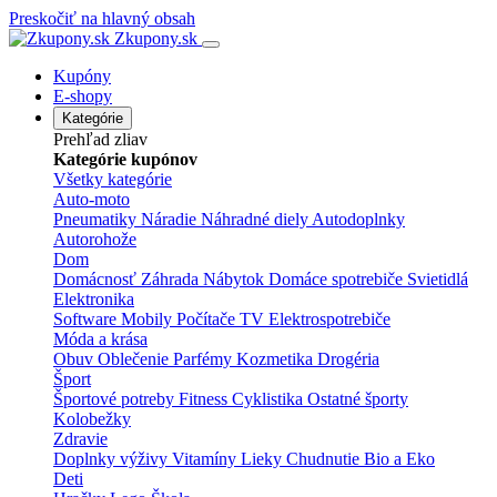
Preskočiť na hlavný obsah
Zkupony.sk
Kupóny
E-shopy
Kategórie
Prehľad zliav
Kategórie kupónov
Všetky kategórie
Auto-moto
Pneumatiky
Náradie
Náhradné diely
Autodoplnky
Autorohože
Dom
Domácnosť
Záhrada
Nábytok
Domáce spotrebiče
Svietidlá
Elektronika
Software
Mobily
Počítače
TV
Elektrospotrebiče
Móda a krása
Obuv
Oblečenie
Parfémy
Kozmetika
Drogéria
Šport
Športové potreby
Fitness
Cyklistika
Ostatné športy
Kolobežky
Zdravie
Doplnky výživy
Vitamíny
Lieky
Chudnutie
Bio a Eko
Deti