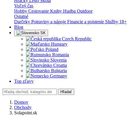
Hračky
Lego
Škola
Voľný čas
Hobby
Cestovanie
Knihy
Hudba
Outdoor
Ostatné
Darčeky
Potraviny a nápoje
Financie a poistenie
Služby
18+
Blog
SK
Czech Republic
Hungary
Poland
Romania
Slovenia
Croatia
Bulgaria
Germany
Top zľavy
Hľadať
Domov
Obchody
Solapoint.sk