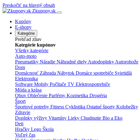
Preskočiť na hlavný obsah
Zkupony.sk
Kupóny
E-shopy
Kategórie
Prehľad zliav
Kategórie kupónov
Všetky kategórie
Auto-moto
Pneumatiky
Náradie
Náhradné diely
Autodoplnky
Autorohože
Dom
Domácnosť
Záhrada
Nábytok
Domáce spotrebiče
Svietidlá
Elektronika
Software
Mobily
Počítače
TV
Elektrospotrebiče
Móda a krása
Obuv
Oblečenie
Parfémy
Kozmetika
Drogéria
Šport
Športové potreby
Fitness
Cyklistika
Ostatné športy
Kolobežky
Zdravie
Doplnky výživy
Vitamíny
Lieky
Chudnutie
Bio a Eko
Deti
Hračky
Lego
Škola
Voľný čas