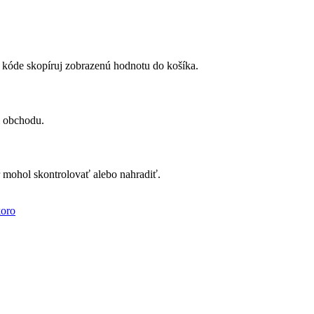
m kóde skopíruj zobrazenú hodnotu do košíka.
i obchodu.
 mohol skontrolovať alebo nahradiť.
koro