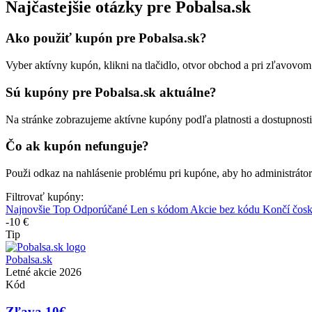
Najčastejšie otázky pre Pobalsa.sk
Ako použiť kupón pre Pobalsa.sk?
Vyber aktívny kupón, klikni na tlačidlo, otvor obchod a pri zľavovo
Sú kupóny pre Pobalsa.sk aktuálne?
Na stránke zobrazujeme aktívne kupóny podľa platnosti a dostupnost
Čo ak kupón nefunguje?
Použi odkaz na nahlásenie problému pri kupóne, aby ho administrátor
Filtrovať kupóny:
Najnovšie
Top
Odporúčané
Len s kódom
Akcie bez kódu
Končí čos
-10 €
Tip
Pobalsa.sk
Letné akcie 2026
Kód
Zľava 10€