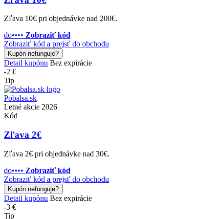
Zľava 10€ pri objednávke nad 200€.
do••••
Zobraziť kód
Zobraziť kód a prejsť do obchodu
Kupón nefunguje?
Detail kupónu
Bez expirácie
-2 €
Tip
Pobalsa.sk
Letné akcie 2026
Kód
Zľava 2€
Zľava 2€ pri objednávke nad 30€.
do••••
Zobraziť kód
Zobraziť kód a prejsť do obchodu
Kupón nefunguje?
Detail kupónu
Bez expirácie
-3 €
Tip