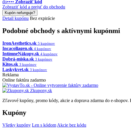
do••••
Zobraziť kód
Zobraziť kód a prejsť do obchodu
Kupón nefunguje?
Detail kupónu
Bez expirácie
Podobné obchody s aktívnymi kupónmi
IronAesthetics.sk
5 kupónov
Incacollagen.sk
4 kupónov
IntímneNákupy.sk
4 kupónov
Dobrá-miska.sk
3 kupónov
Kitos.sk
3 kupónov
Laskykvet.sk
3 kupónov
Reklama
Online faktúra zadarmo
Zkupony.sk
Zľavové kupóny, promo kódy, akcie a doprava zdarma do e-shopov. P
Kupóny
Všetky kupóny
Len s kódom
Akcie bez kódu