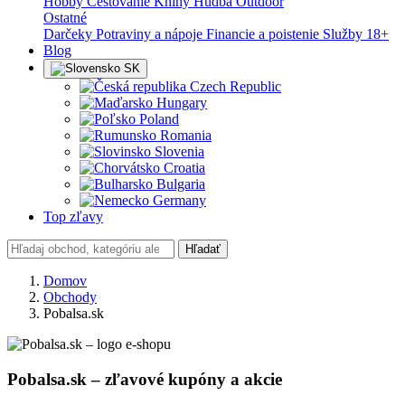
Hobby
Cestovanie
Knihy
Hudba
Outdoor
Ostatné
Darčeky
Potraviny a nápoje
Financie a poistenie
Služby
18+
Blog
SK
Czech Republic
Hungary
Poland
Romania
Slovenia
Croatia
Bulgaria
Germany
Top zľavy
Hľadať
Domov
Obchody
Pobalsa.sk
Pobalsa.sk – zľavové kupóny a akcie