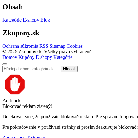
Obsah
Kategórie
E-shopy
Blog
Zkupony.sk
Ochrana súkromia
RSS
Sitemap
Cookies
©
2026
Zkupony.sk. Všetky práva vyhradené.
Domov
Kupóny
E-shopy
Kategórie
Hľadať
Ad block
Blokovač reklám zistený!
Detekovali sme, že používate blokovač reklám. Pre správne fungovanie
Pre pokračovanie v používaní stránky si prosím deaktivujte blokovač
Znova načítať stránku