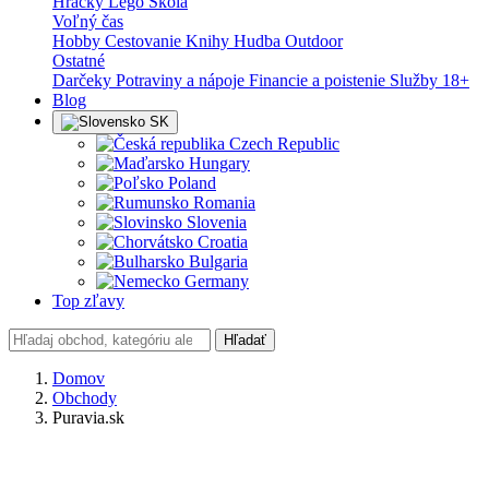
Hračky
Lego
Škola
Voľný čas
Hobby
Cestovanie
Knihy
Hudba
Outdoor
Ostatné
Darčeky
Potraviny a nápoje
Financie a poistenie
Služby
18+
Blog
SK
Czech Republic
Hungary
Poland
Romania
Slovenia
Croatia
Bulgaria
Germany
Top zľavy
Hľadať
Domov
Obchody
Puravia.sk