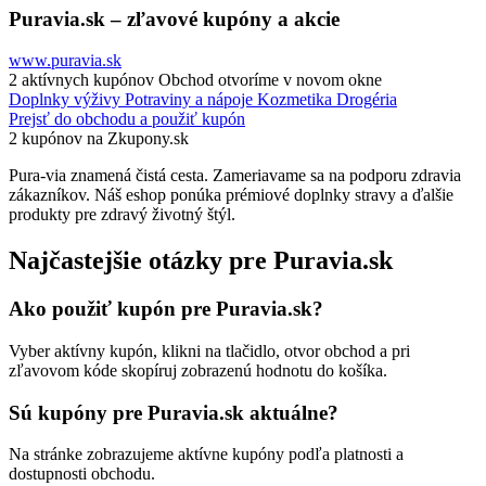
Puravia.sk – zľavové kupóny a akcie
www.puravia.sk
2 aktívnych kupónov
Obchod otvoríme v novom okne
Doplnky výživy
Potraviny a nápoje
Kozmetika
Drogéria
Prejsť do obchodu a použiť kupón
2 kupónov na Zkupony.sk
Pura-via znamená čistá cesta. Zameriavame sa na podporu zdravia
zákazníkov. Náš eshop ponúka prémiové doplnky stravy a ďalšie
produkty pre zdravý životný štýl.
Najčastejšie otázky pre Puravia.sk
Ako použiť kupón pre Puravia.sk?
Vyber aktívny kupón, klikni na tlačidlo, otvor obchod a pri
zľavovom kóde skopíruj zobrazenú hodnotu do košíka.
Sú kupóny pre Puravia.sk aktuálne?
Na stránke zobrazujeme aktívne kupóny podľa platnosti a
dostupnosti obchodu.