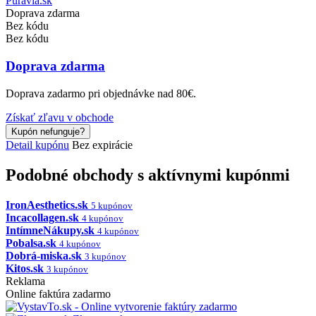
Puravia.sk
Doprava zdarma
Bez kódu
Bez kódu
Doprava zdarma
Doprava zadarmo pri objednávke nad 80€.
Získať zľavu v obchode
Kupón nefunguje?
Detail kupónu
Bez expirácie
Podobné obchody s aktívnymi kupónmi
IronAesthetics.sk
5 kupónov
Incacollagen.sk
4 kupónov
IntímneNákupy.sk
4 kupónov
Pobalsa.sk
4 kupónov
Dobrá-miska.sk
3 kupónov
Kitos.sk
3 kupónov
Reklama
Online faktúra zadarmo