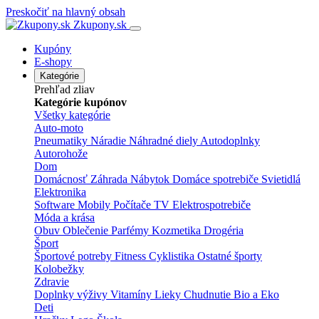
Preskočiť na hlavný obsah
Zkupony.sk
Kupóny
E-shopy
Kategórie
Prehľad zliav
Kategórie kupónov
Všetky kategórie
Auto-moto
Pneumatiky
Náradie
Náhradné diely
Autodoplnky
Autorohože
Dom
Domácnosť
Záhrada
Nábytok
Domáce spotrebiče
Svietidlá
Elektronika
Software
Mobily
Počítače
TV
Elektrospotrebiče
Móda a krása
Obuv
Oblečenie
Parfémy
Kozmetika
Drogéria
Šport
Športové potreby
Fitness
Cyklistika
Ostatné športy
Kolobežky
Zdravie
Doplnky výživy
Vitamíny
Lieky
Chudnutie
Bio a Eko
Deti