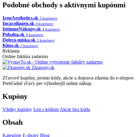
Podobné obchody s aktívnymi kupónmi
IronAesthetics.sk
5 kupónov
Incacollagen.sk
4 kupónov
IntímneNákupy.sk
4 kupónov
Pobalsa.sk
4 kupónov
Dobrá-miska.sk
3 kupónov
Kitos.sk
3 kupónov
Reklama
Online faktúra zadarmo
Zkupony.sk
Zľavové kupóny, promo kódy, akcie a doprava zdarma do e-shopov.
Prehľadné zľavy pre výhodnejší online nákup.
Kupóny
Všetky kupóny
Len s kódom
Akcie bez kódu
Obsah
Kategórie
E-shopy
Blog