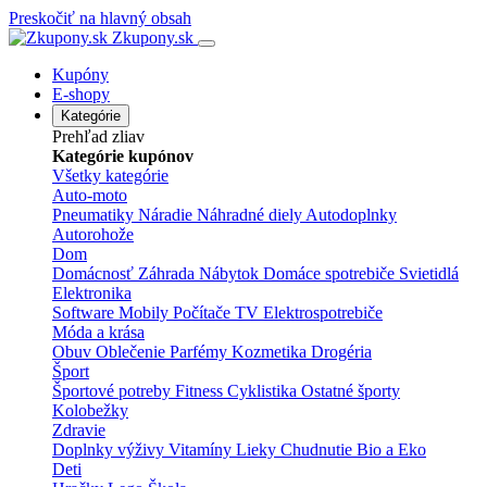
Preskočiť na hlavný obsah
Zkupony.sk
Kupóny
E-shopy
Kategórie
Prehľad zliav
Kategórie kupónov
Všetky kategórie
Auto-moto
Pneumatiky
Náradie
Náhradné diely
Autodoplnky
Autorohože
Dom
Domácnosť
Záhrada
Nábytok
Domáce spotrebiče
Svietidlá
Elektronika
Software
Mobily
Počítače
TV
Elektrospotrebiče
Móda a krása
Obuv
Oblečenie
Parfémy
Kozmetika
Drogéria
Šport
Športové potreby
Fitness
Cyklistika
Ostatné športy
Kolobežky
Zdravie
Doplnky výživy
Vitamíny
Lieky
Chudnutie
Bio a Eko
Deti