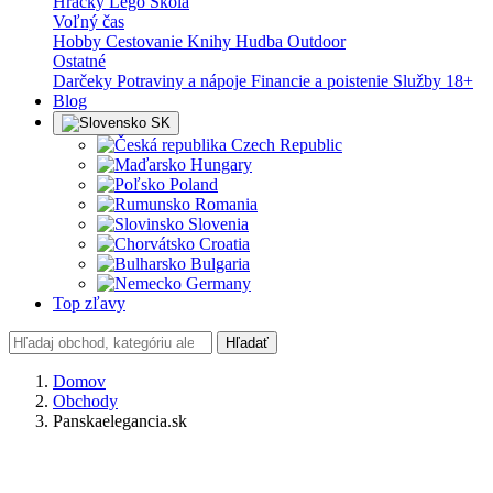
Hračky
Lego
Škola
Voľný čas
Hobby
Cestovanie
Knihy
Hudba
Outdoor
Ostatné
Darčeky
Potraviny a nápoje
Financie a poistenie
Služby
18+
Blog
SK
Czech Republic
Hungary
Poland
Romania
Slovenia
Croatia
Bulgaria
Germany
Top zľavy
Hľadať
Domov
Obchody
Panskaelegancia.sk