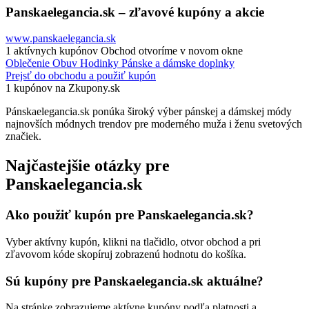
Panskaelegancia.sk – zľavové kupóny a akcie
www.panskaelegancia.sk
1 aktívnych kupónov
Obchod otvoríme v novom okne
Oblečenie
Obuv
Hodinky
Pánske a dámske doplnky
Prejsť do obchodu a použiť kupón
1 kupónov na Zkupony.sk
Pánskaelegancia.sk ponúka široký výber pánskej a dámskej módy
najnovších módnych trendov pre moderného muža i ženu svetových
značiek.
Najčastejšie otázky pre
Panskaelegancia.sk
Ako použiť kupón pre Panskaelegancia.sk?
Vyber aktívny kupón, klikni na tlačidlo, otvor obchod a pri
zľavovom kóde skopíruj zobrazenú hodnotu do košíka.
Sú kupóny pre Panskaelegancia.sk aktuálne?
Na stránke zobrazujeme aktívne kupóny podľa platnosti a