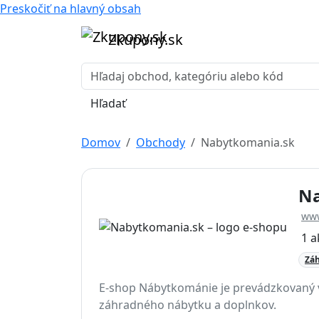
Preskočiť na hlavný obsah
Zkupony.sk
Hľadať
Domov
Obchody
Nabytkomania.sk
Na
www
1 a
Zá
E-shop Nábytkománie je prevádzkovaný v
záhradného nábytku a doplnkov.