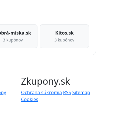
brá-miska.sk
Kitos.sk
3 kupónov
3 kupónov
Zkupony.sk
opy
Ochrana súkromia
RSS
Sitemap
Cookies