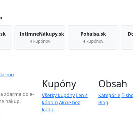
i
.sk
IntímneNákupy.sk
Pobalsa.sk
Do
4 kupónov
4 kupónov
Kupóny
Obsah
va zdarma do e-
Všetky kupóny
Len s
Kategórie
E-sh
ine nákup.
kódom
Akcie bez
Blog
kódu
.