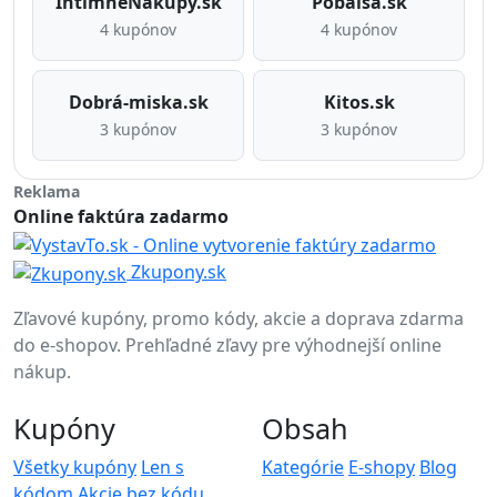
IntímneNákupy.sk
Pobalsa.sk
4 kupónov
4 kupónov
Dobrá-miska.sk
Kitos.sk
3 kupónov
3 kupónov
Reklama
Online faktúra zadarmo
Zkupony.sk
Zľavové kupóny, promo kódy, akcie a doprava zdarma
do e-shopov. Prehľadné zľavy pre výhodnejší online
nákup.
Kupóny
Obsah
Všetky kupóny
Len s
Kategórie
E-shopy
Blog
kódom
Akcie bez kódu