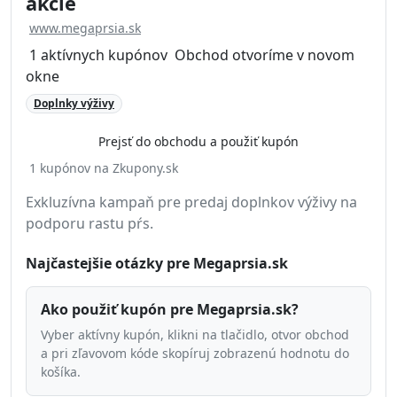
akcie
www.megaprsia.sk
1 aktívnych kupónov
Obchod otvoríme v novom
okne
Doplnky výživy
Prejsť do obchodu a použiť kupón
1 kupónov na Zkupony.sk
Exkluzívna kampaň pre predaj doplnkov výživy na
podporu rastu pŕs.
Najčastejšie otázky pre Megaprsia.sk
Ako použiť kupón pre Megaprsia.sk?
Vyber aktívny kupón, klikni na tlačidlo, otvor obchod
a pri zľavovom kóde skopíruj zobrazenú hodnotu do
košíka.