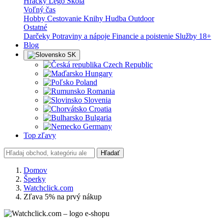
Hračky
Lego
Škola
Voľný čas
Hobby
Cestovanie
Knihy
Hudba
Outdoor
Ostatné
Darčeky
Potraviny a nápoje
Financie a poistenie
Služby
18+
Blog
SK
Czech Republic
Hungary
Poland
Romania
Slovenia
Croatia
Bulgaria
Germany
Top zľavy
Hľadať
Domov
Šperky
Watchclick.com
Zľava 5% na prvý nákup