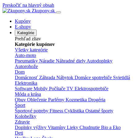
Preskočiť na hlavný obsah
Zkupony.sk
Kupóny
E-shopy
Kategórie
Prehľad zliav
Kategórie kupónov
Všetky kategórie
Auto-moto
Pneumatiky
Náradie
Náhradné diely
Autodoplnky
Autorohože
Dom
Domácnosť
Záhrada
Nábytok
Domáce spotrebiče
Svietidlá
Elektronika
Software
Mobily
Počítače
TV
Elektrospotrebiče
Móda a krása
Obuv
Oblečenie
Parfémy
Kozmetika
Drogéria
Šport
Športové potreby
Fitness
Cyklistika
Ostatné športy
Kolobežky
Zdravie
Doplnky výživy
Vitamíny
Lieky
Chudnutie
Bio a Eko
Deti