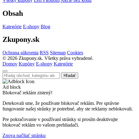
Všetky kupóny
Len s kódom
Akcie bez kódu
Obsah
Kategórie
E-shopy
Blog
Zkupony.sk
Ochrana súkromia
RSS
Sitemap
Cookies
©
2026
Zkupony.sk. Všetky práva vyhradené.
Domov
Kupóny
E-shopy
Kategórie
Hľadať
Ad block
Blokovač reklám zistený!
Detekovali sme, že používate blokovač reklám. Pre správne
fungovanie našej stránky je potrebné, aby ste reklamy neblokovali.
Pre pokračovanie v používaní stránky si prosím deaktivujte
blokovač reklám vo vašom prehliadači.
Znova načítať stránku