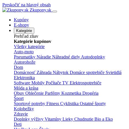
Preskočiť na hlavný obsah
Zkupony.sk
Kupóny
E-shopy
Kategórie
Prehľad zliav
Kategórie kupónov
Všetky kategórie
Auto-moto
Pneumatiky
Náradie
Náhradné diely
Autodoplnky
Autorohože
Dom
Domácnosť
Záhrada
Nábytok
Domáce spotrebiče
Svietidlá
Elektronika
Software
Mobily
Počítače
TV
Elektrospotrebiče
Móda a krása
Obuv
Oblečenie
Parfémy
Kozmetika
Drogéria
Šport
Športové potreby
Fitness
Cyklistika
Ostatné športy
Kolobežky
Zdravie
Doplnky výživy
Vitamíny
Lieky
Chudnutie
Bio a Eko
Deti