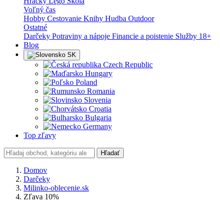
Hračky
Lego
Škola
Voľný čas
Hobby
Cestovanie
Knihy
Hudba
Outdoor
Ostatné
Darčeky
Potraviny a nápoje
Financie a poistenie
Služby
18+
Blog
SK
Czech Republic
Hungary
Poland
Romania
Slovenia
Croatia
Bulgaria
Germany
Top zľavy
Hľadať
Domov
Darčeky
Milinko-oblecenie.sk
Zľava 10%