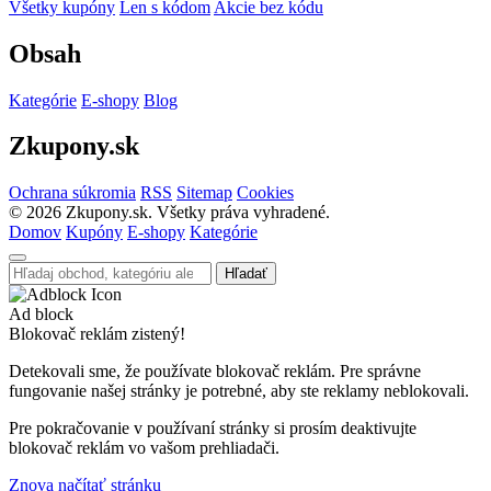
Všetky kupóny
Len s kódom
Akcie bez kódu
Obsah
Kategórie
E-shopy
Blog
Zkupony.sk
Ochrana súkromia
RSS
Sitemap
Cookies
©
2026
Zkupony.sk. Všetky práva vyhradené.
Domov
Kupóny
E-shopy
Kategórie
Hľadať
Ad block
Blokovač reklám zistený!
Detekovali sme, že používate blokovač reklám. Pre správne
fungovanie našej stránky je potrebné, aby ste reklamy neblokovali.
Pre pokračovanie v používaní stránky si prosím deaktivujte
blokovač reklám vo vašom prehliadači.
Znova načítať stránku