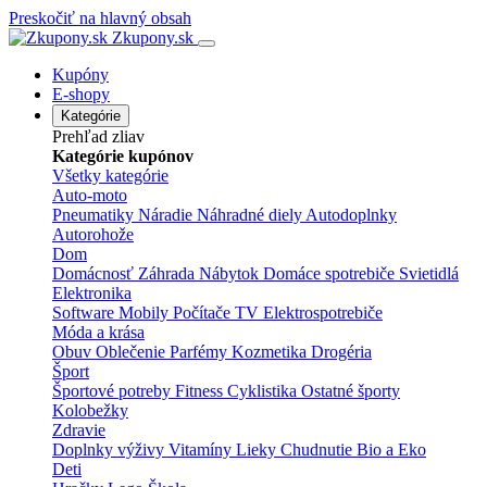
Preskočiť na hlavný obsah
Zkupony.sk
Kupóny
E-shopy
Kategórie
Prehľad zliav
Kategórie kupónov
Všetky kategórie
Auto-moto
Pneumatiky
Náradie
Náhradné diely
Autodoplnky
Autorohože
Dom
Domácnosť
Záhrada
Nábytok
Domáce spotrebiče
Svietidlá
Elektronika
Software
Mobily
Počítače
TV
Elektrospotrebiče
Móda a krása
Obuv
Oblečenie
Parfémy
Kozmetika
Drogéria
Šport
Športové potreby
Fitness
Cyklistika
Ostatné športy
Kolobežky
Zdravie
Doplnky výživy
Vitamíny
Lieky
Chudnutie
Bio a Eko
Deti