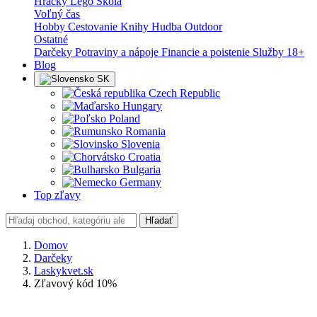
Hračky
Lego
Škola
Voľný čas
Hobby
Cestovanie
Knihy
Hudba
Outdoor
Ostatné
Darčeky
Potraviny a nápoje
Financie a poistenie
Služby
18+
Blog
SK
Czech Republic
Hungary
Poland
Romania
Slovenia
Croatia
Bulgaria
Germany
Top zľavy
Hľadať
Domov
Darčeky
Laskykvet.sk
Zľavový kód 10%