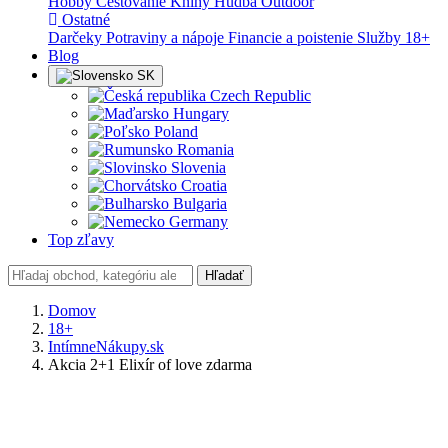
Hobby
Cestovanie
Knihy
Hudba
Outdoor
Ostatné
Darčeky
Potraviny a nápoje
Financie a poistenie
Služby
18+
Blog
SK
Czech Republic
Hungary
Poland
Romania
Slovenia
Croatia
Bulgaria
Germany
Top zľavy
Hľadať
Domov
18+
IntímneNákupy.sk
Akcia 2+1 Elixír of love zdarma