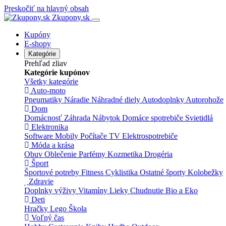
Preskočiť na hlavný obsah
Zkupony.sk
Kupóny
E-shopy
Kategórie
Prehľad zliav
Kategórie kupónov
Všetky kategórie
Auto-moto
Pneumatiky
Náradie
Náhradné diely
Autodoplnky
Autorohože
Dom
Domácnosť
Záhrada
Nábytok
Domáce spotrebiče
Svietidlá
Elektronika
Software
Mobily
Počítače
TV
Elektrospotrebiče
Móda a krása
Obuv
Oblečenie
Parfémy
Kozmetika
Drogéria
Šport
Športové potreby
Fitness
Cyklistika
Ostatné športy
Kolobežky
Zdravie
Doplnky výživy
Vitamíny
Lieky
Chudnutie
Bio a Eko
Deti
Hračky
Lego
Škola
Voľný čas