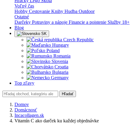
Hračky
Lego
Škola
Voľný čas
Hobby
Cestovanie
Knihy
Hudba
Outdoor
Ostatné
Darčeky
Potraviny a nápoje
Financie a poistenie
Služby
18+
Blog
SK
Czech Republic
Hungary
Poland
Romania
Slovenia
Croatia
Bulgaria
Germany
Top zľavy
Hľadať
Domov
Domácnosť
Incacollagen.sk
Vitamín C ako darček ku každej objednávke