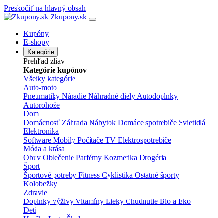
Preskočiť na hlavný obsah
Zkupony.sk
Kupóny
E-shopy
Kategórie
Prehľad zliav
Kategórie kupónov
Všetky kategórie
Auto-moto
Pneumatiky
Náradie
Náhradné diely
Autodoplnky
Autorohože
Dom
Domácnosť
Záhrada
Nábytok
Domáce spotrebiče
Svietidlá
Elektronika
Software
Mobily
Počítače
TV
Elektrospotrebiče
Móda a krása
Obuv
Oblečenie
Parfémy
Kozmetika
Drogéria
Šport
Športové potreby
Fitness
Cyklistika
Ostatné športy
Kolobežky
Zdravie
Doplnky výživy
Vitamíny
Lieky
Chudnutie
Bio a Eko
Deti