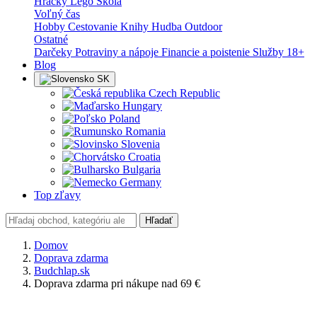
Hračky
Lego
Škola
Voľný čas
Hobby
Cestovanie
Knihy
Hudba
Outdoor
Ostatné
Darčeky
Potraviny a nápoje
Financie a poistenie
Služby
18+
Blog
SK
Czech Republic
Hungary
Poland
Romania
Slovenia
Croatia
Bulgaria
Germany
Top zľavy
Hľadať
Domov
Doprava zdarma
Budchlap.sk
Doprava zdarma pri nákupe nad 69 €