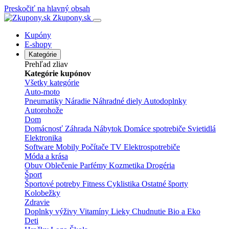
Preskočiť na hlavný obsah
Zkupony.sk
Kupóny
E-shopy
Kategórie
Prehľad zliav
Kategórie kupónov
Všetky kategórie
Auto-moto
Pneumatiky
Náradie
Náhradné diely
Autodoplnky
Autorohože
Dom
Domácnosť
Záhrada
Nábytok
Domáce spotrebiče
Svietidlá
Elektronika
Software
Mobily
Počítače
TV
Elektrospotrebiče
Móda a krása
Obuv
Oblečenie
Parfémy
Kozmetika
Drogéria
Šport
Športové potreby
Fitness
Cyklistika
Ostatné športy
Kolobežky
Zdravie
Doplnky výživy
Vitamíny
Lieky
Chudnutie
Bio a Eko
Deti