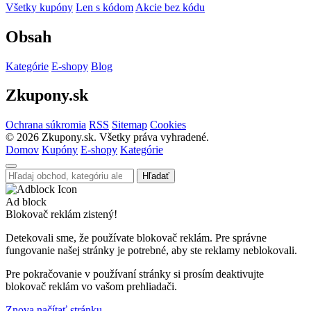
Všetky kupóny
Len s kódom
Akcie bez kódu
Obsah
Kategórie
E-shopy
Blog
Zkupony.sk
Ochrana súkromia
RSS
Sitemap
Cookies
©
2026
Zkupony.sk. Všetky práva vyhradené.
Domov
Kupóny
E-shopy
Kategórie
Hľadať
Ad block
Blokovač reklám zistený!
Detekovali sme, že používate blokovač reklám. Pre správne
fungovanie našej stránky je potrebné, aby ste reklamy neblokovali.
Pre pokračovanie v používaní stránky si prosím deaktivujte
blokovač reklám vo vašom prehliadači.
Znova načítať stránku